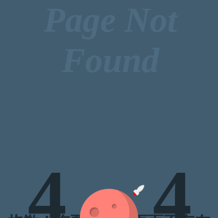
Page Not
Found
4
4