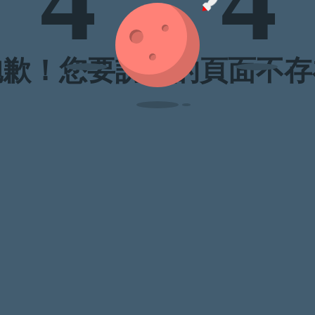
4
4
抱歉！您要訪問的頁面不存