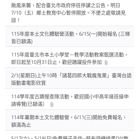
颱風來襲，配合臺北市政府停班停課之公告，明日
按
7/10（五）鄉土教育中心暫停開放。不便之處敬請見
下
諒！
Enter
查
115年度本土文化體驗營活動，6/15(一)開始報名 (三梯
詢
皆已額滿)
115年度臺北市本土小學堂－教學活動教案甄選活動，
即日起至10月31日止，歡迎踴躍投件參加
2/1(星期日)上午10時「諸葛四郎大戰魔鬼黨」臺灣台語
版動畫電影欣賞
114學年度古蹟搜查隊活動，歡迎國小中高年級班級申
請導覽(已額滿）
114年暑期本土文化體驗營，6/11(三)開始免費報名，
額滿為止
5/17(六)、5/18(日)免費親子手作─胚布袋纏繞畫DIY教