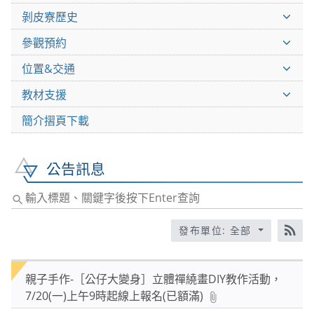
剝皮寮歷史
參觀預約
位置&交通
教材支援
簡介摺頁下載
公告訊息
輸
入
標
發布單位: 全部
RS
題、
關
親子手作-［公仔大變身］立體禪繞畫DIY教作活動，
鍵
7/20(一)上午9時起線上報名(已額滿)
字
後