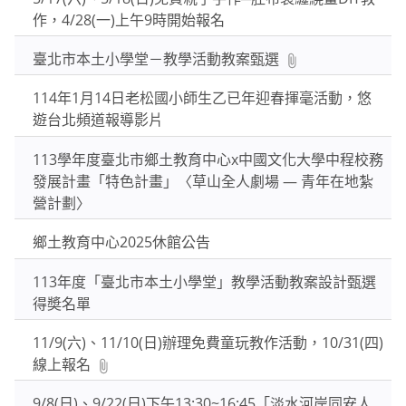
作，4/28(一)上午9時開始報名
臺北市本土小學堂－教學活動教案甄選
114年1月14日老松國小師生乙已年迎春揮毫活動，悠
遊台北頻道報導影片
113學年度臺北市鄉土教育中心x中國文化大學中程校務
發展計畫「特色計畫」〈草山全人劇場 — 青年在地紮
營計劃〉
鄉土教育中心2025休館公告
113年度「臺北市本土小學堂」教學活動教案設計甄選
得奬名單
11/9(六)、11/10(日)辦理免費童玩教作活動，10/31(四)
線上報名
9/8(日)、9/22(日)下午13:30~16:45「淡水河岸同安人